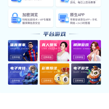
我们推出的原生应用覆盖体育、电竞等热门内容，支持赛事
查看、数据浏览与多端同步，结合高清直播与智能提醒，为
用户带来高效、流畅的体验。
体育App
聚合热门体育赛事，覆盖足球、篮球、电竞等领域，提供数
据查询、直播内容与资讯提醒，助您快速掌握赛场动向。