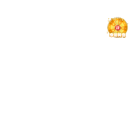
赛事推荐
v6.3.0：
基于行为模式的推荐系统上线，结合beat365唯一
官网用户偏好提供个性推送。
v6.2.0：
新增“热投榜”，自动聚合平台高关注赛事，便于快
速浏览。
v5.9.2：
话题聚合功能加入，集中展示当日热议赛事与趋
势。
界面与交互
v6.3.0：
全局交互动效优化，页面滚动与模块切换更流
畅。
v6.1.3：
夜间模式字体与背景对比度调整，提升阅读舒适
度。
v6.0.0：
视觉风格全面焕新，支持浅色与暗色模式自动切
换。