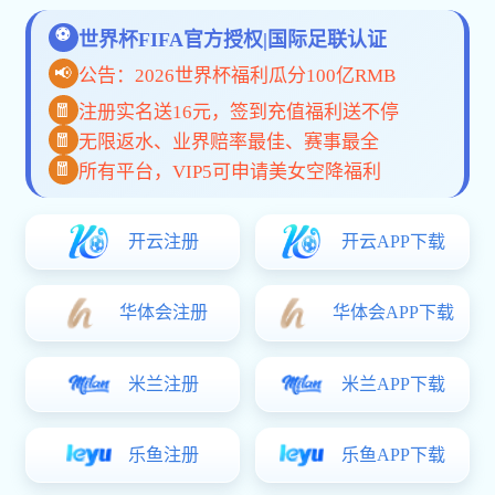
让体育更贴近你
beat365唯一官网 APP 以用户体验为核心，支持
beat·365(中文)-唯一官方网站项目，构建实时互动生态。涵
盖热门赛事与数据流，为每一位体育爱好者提供个性化信息
服务。
多平台兼容
社群互动
iOS / Android / Web
关注、评论、参与话题
App Store
Google Play