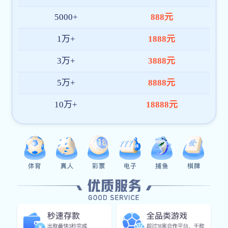
平台安全核心
系统层安全
部署入侵检测、防火墙
策略与系统加固模块，
提升抗风险能力。