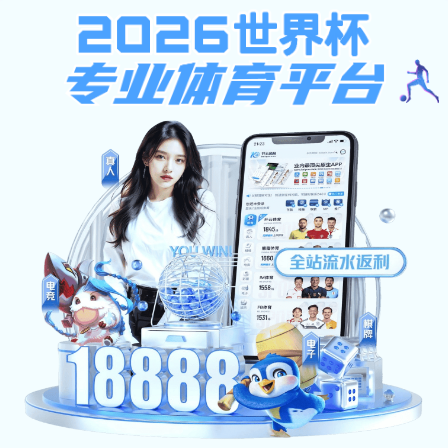
注册入口
极速响应