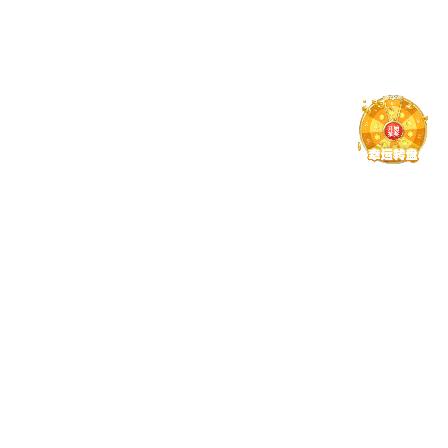
然而，在面对转会传闻时，莱奥本人也需要冷静思考自己的
职业道路。如果选择加盟加拉塔萨雷，他将面临新的挑战和
适应过程，但同时也有机会获得更高的经济回报与曝光率。
另一方面，如果继续留在AC米兰，他有机会参与更多高水平
比赛，并且随着球队实力增强，有望实现更大的个人成就。
因此，无论如何决定，都将深刻影响他的职业生涯轨迹。
4、交易可能带来的影响
如果最终达成交易，加拉塔萨雷无疑将在短期内得到极大的
战斗力提升，而这一变化也可能改变土超联赛格局。以莱奥
为核心的新阵容，有望帮助他们重新夺回联赛冠军宝座，提
高国际竞争力。
与此同时，对于AC米兰而言，这笔交易如果顺利完成，将获