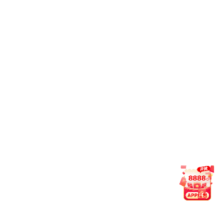
得可观资金用于进一步引援或青训建设。但失去这样一位关
键球员，会使得他们在即将到来的赛季面临重新调整的问
题，尤其是在攻势足球方面需要找到合适替代者。
总之，此次转会动态不仅涉及到两家俱乐部，也牵动着整个
足球市场，对双方及相关人士都产生深远影响，是各方力量
博弈的一次精彩体现。
总结：
综上所述，加拉塔萨雷对莱奥报价800万年薪，以及AC米兰
坚持6000万要价，这一系列动作不仅反映了两家俱乐部各自
的发展战略与目标，还揭示了当今足球市场中关于金钱与人
才之间复杂关系。在这个充满变数的时代，每一次转会都可
能成为改变游戏规则的重要事件，让我们拭目以待接下来的
发展动向。
无论最终结果如何，此次谈判都体现出现代足球世界日益激